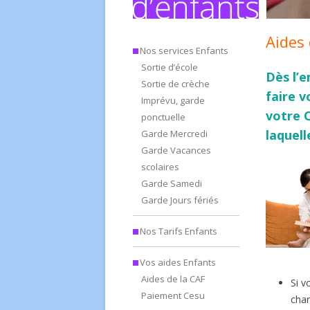
Aides 
Nos services Enfants
Sortie d’école
Dès l’e
Sortie de crèche
faire 
Imprévu, garde
votre C
ponctuelle
laquell
Garde Mercredi
Garde Vacances
scolaires
Garde Samedi
Garde Jours fériés
Nos Tarifs Enfants
Vos aides Enfants
Aides de la CAF
Si v
Paiement Cesu
char