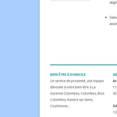
aupr
Selo
assi
BIEN ÊTRE À DOMICILE
AD
Un service de proximité, une équipe
Ac
dévouée à votre bien-être à La
11
Garenne Colombes, Colombes, Bois
92
Colombes, Asnière sur Seine,
Courbevoie...
Si
1O