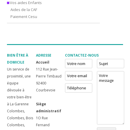
Vos aides Enfants
Aides de la CAF
Paiement Cesu
BIEN ÊTRE À
ADRESSE
CONTACTEZ-NOUS
DOMICILE
Accueil
Un service de
112 Rue Jean-
proximité, une
Pierre Timbaud
équipe
92400
dévouée à
Courbevoie
votre bien-être
à La Garenne
Siège
Colombes,
administratif
Colombes, Bois
1O Rue
Colombes,
Fernand