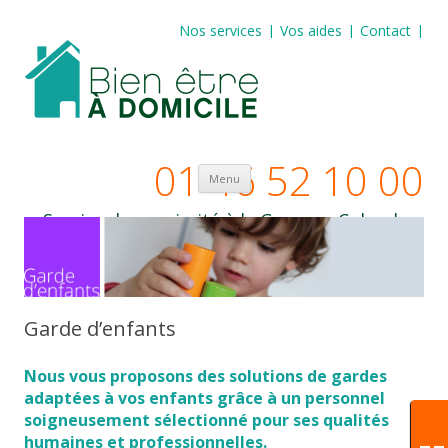
Nos services
Vos aides
Contact
01 46 52 10 00
Aller au contenu principal
Menu
Service de proximité à la Garenne Colombes
et à Courbevoie
Garde d’enfants
Nous vous proposons des solutions de gardes
adaptées à vos enfants grâce à un personnel
soigneusement sélectionné pour ses qualités
humaines et professionnelles.