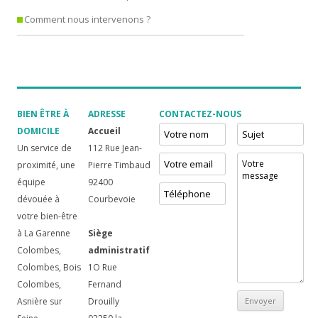
Comment nous intervenons ?
BIEN ÊTRE À
ADRESSE
CONTACTEZ-NOUS
DOMICILE
Accueil
Un service de
112 Rue Jean-
proximité, une
Pierre Timbaud
équipe
92400
dévouée à
Courbevoie
votre bien-être
à La Garenne
Siège
Colombes,
administratif
Colombes, Bois
1O Rue
Colombes,
Fernand
Asnière sur
Drouilly