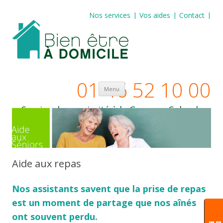
Nos services
Vos aides
Contact
01 46 52 10 00
Aller au contenu principal
Menu
Service de proximité à la Garenne Colombes
et à Courbevoie
Aide aux repas
Nos assistants savent que la prise de repas
est un moment de partage que nos aînés
ont souvent perdu.